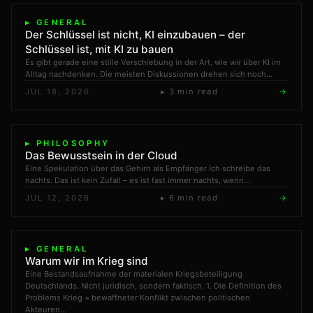
▸ GENERAL
Der Schlüssel ist nicht, KI einzubauen – der
Schlüssel ist, mit KI zu bauen
Es gibt gerade eine stille Verschiebung in der Art, wie wir über KI im
Alltag nachdenken. Die meisten Diskussionen drehen sich noch…
JUL 18, 2026
▸ 3 min read
→
▸ PHILOSOPHY
Das Bewusstsein in der Cloud
Eine Spekulation über das Gehirn als Empfänger Ich schreibe das
nachts. Das ist kein Zufall – es ist fast immer nachts, wenn…
JUL 12, 2026
▸ 6 min read
→
▸ GENERAL
Warum wir im Krieg sind
Eine Bestandsaufnahme der materialen Kriegsbeteiligung
Deutschlands. Nicht juridisch, sondern faktisch. 1. Die Definition des
Problems Krieg = bewaffneter Konflikt zwischen politischen
Akteuren…