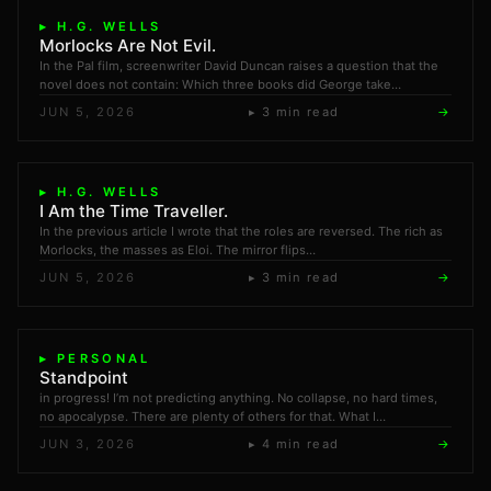
▸ H.G. WELLS
Morlocks Are Not Evil.
In the Pal film, screenwriter David Duncan raises a question that the
novel does not contain: Which three books did George take…
JUN 5, 2026
▸ 3 min read
→
▸ H.G. WELLS
I Am the Time Traveller.
In the previous article I wrote that the roles are reversed. The rich as
Morlocks, the masses as Eloi. The mirror flips…
JUN 5, 2026
▸ 3 min read
→
▸ PERSONAL
Standpoint
in progress! I’m not predicting anything. No collapse, no hard times,
no apocalypse. There are plenty of others for that. What I…
JUN 3, 2026
▸ 4 min read
→